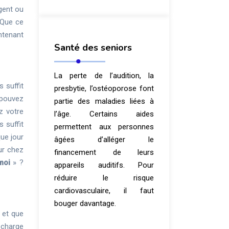
rgent ou
 Que ce
ntenant
Santé des seniors
La perte de l’audition, la
s suffit
presbytie, l’ostéoporose font
s pouvez
partie des maladies liées à
z votre
l’âge. Certains aides
s suffit
permettent aux personnes
que jour
âgées d’alléger le
ur chez
financement de leurs
moi
» ?
appareils auditifs. Pour
réduire le risque
cardiovasculaire, il faut
bouger davantage.
s et que
 charge