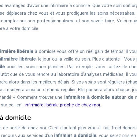
es avantages d’avoir une infirmière à domicile. Que votre soin soit u
i se déplacera chez vous et vous prodiguera les soins nécessaires.
 compter sur son professionnalisme et son savoir-faire. Voici mai
ère à votre domicile.
firmière libérale
à domicile vous offre un réel gain de temps. Il vou
nfirmière libérale
, le jour ou la veille du soin. Plus d’attente ! Vou
ile
pour les soins non planifiés. Par exemple, vous sortez de che
lutôt que de vous rendre au laboratoire d’analyses médicales, il vou
endra alors dans les meilleurs délais. Si vos soins sont réguliers (cha
us réservera ainsi un créneau régulier. Elle passera alors chaque jo
emandé « Comment trouver une
infirmière à domicile autour de 
 sur ce lien :
infirmière libérale proche de chez moi
.
 à domicile
e sortir de chez soi. C’est d’autant plus vrai s’il fait froid dehor
t recours aux services d’un
infirmier a domicile
, vous serez pris en