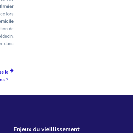
nfirmier
ce lors
omicile
ation de
édecin,
r dans
se le
es ?
Enjeux du vieillissement