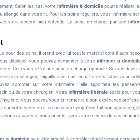
gement. Selon les cas, votre
infirmière à domicile
pourra réaliser l
allongé dans votre lit. Pour les soins réguliers, votre infirmière se
avec votre accord bien entendu. La prise en charge par une
infir
l
s pour des soins, il prend avec lui tout le matériel dont il aura bes
e vous déplacer, vous pouvez demander à votre
infirmier a domicil
nts. Cela vous offre une prise en charge optimale. Si vous devez r
nera la seringue, l’aiguille ainsi que les différents tubes pour coll
ouvez compter sur votre infirmière : elle apportera les pansem
ecin ou de votre chirurgien. Votre
infirmière libérale
est là pour vou
 d’hygiène. Vous pouvez vous en remettre à son expérience professi
ute sur votre santé ou si un nouveau symptôme fait son apparition, n
aura vous rassurer et vous orienter vers votre médecin le cas échéant.
ier a domicile
peut être amené à contrôler régulièrement certaines