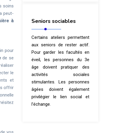
es soins
ra peut-
Seniors sociables
mière à
Certains ateliers permettent
aux seniors de rester actif.
oin pour
Pour garder les facultés en
e
de se
éveil, les personnes du 3e
éaliser
âge doivent pratiquer des
ecter le
activités sociales
ents et
stimulantes. Les personnes
s offrir
âgées doivent également
onnelle
privilégier le lien social et
’hésitez
l’échange.
 de vos