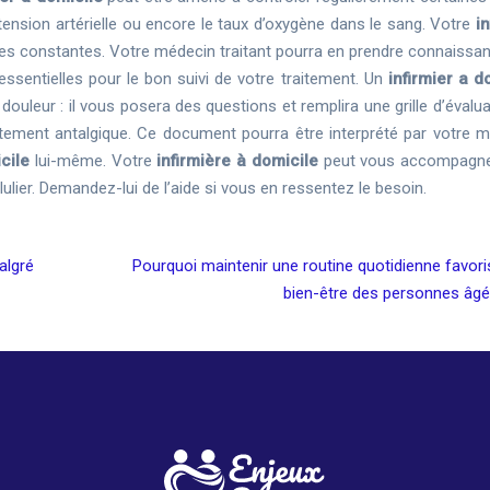
a tension artérielle ou encore le taux d’oxygène dans le sang. Votre
i
ces constantes. Votre médecin traitant pourra en prendre connaissan
essentielles pour le bon suivi de votre traitement. Un
infirmier a d
 douleur : il vous posera des questions et remplira une grille d’évalu
raitement antalgique. Ce document pourra être interprété par votre m
cile
lui-même. Votre
infirmière à domicile
peut vous accompagne
lulier. Demandez-lui de l’aide si vous en ressentez le besoin.
algré
Pourquoi maintenir une routine quotidienne favori
bien-être des personnes âgé