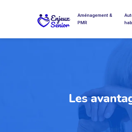
Aménagement &
Aut
PMR
hab
Les avantag